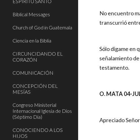
ESPÍRITU SANTO
No encuentro man
Biblical Messages
transcurrió entre
Church of God in Guatemala
Ciencia en la Biblia
Sólo dígame en q
CIRCUNCIDANDO EL
señalamiento de 
CORAZÓN
testamento.
COMUNICACIÓN
CONCEPCIÓN DEL
MESÍAS
O. MATA 04-JU
Congreso Ministerial
Internacional Iglesia de Dios
(Séptimo Día)
Apreciado Seño
CONOCIENDO A LOS
HIJOS