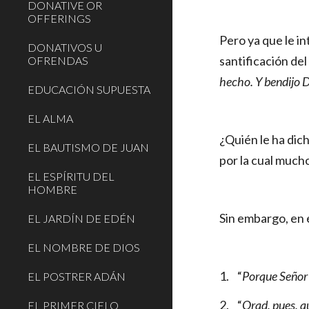
DONATIVE OR
OFFERINGS
Pero ya que le in
DONATIVOS U
santificación del
OFRENDAS
hecho.
Y bendijo D
EDUCACIÓN SUPUESTA
EL ALMA
¿Quién le ha dic
EL BAUTISMO DE JUAN
por la cual much
EL ESPÍRITU DEL
HOMBRE
Sin embargo, en
EL JARDÍN DE EDÉN
EL NOMBRE DE DIOS
1.
“
Porque Señor 
EL POSTRER ADÁN
2.
“
Orad, pues, q
EL PRIMER CIELO