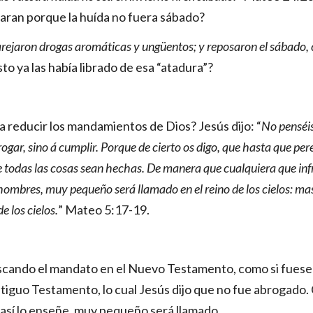
raran porque la huída no fuera sábado?
arejaron drogas aromáticas y ungüentos; y reposaron el sábado
sto ya las había librado de esa “atadura”?
a reducir los mandamientos de Dios? Jesús dijo: “
No penséis
ogar, sino á cumplir.
Porque de cierto os digo, que hasta que perezc
ue todas las cosas sean hechas. De manera que cualquiera que i
 hombres, muy pequeño será llamado en el reino de los cielos: mas
e los cielos.
” Mateo 5:17-19.
cando el mandato en el Nuevo Testamento, como si fuese lo ú
tiguo Testamento, lo cual Jesús dijo que no fue abrogado. C
así lo enseñe, muy pequeño será llamado.