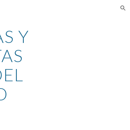
ion
 Y 
AS 
EL 
O