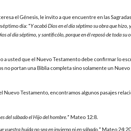
teresa el Génesis, le invito a que encuentre en las Sagradas 
 séptimo día: “
Y acabó Dios en el día séptimo su obra que hizo, 
ios al día séptimo, y santificólo, porque en él reposó de toda su
ho a usted que el Nuevo Testamento debe confirmar lo escr
os no portan una Biblia completa sino solamente un Nuev
 el Nuevo Testamento, encontramos algunos pasajes relaci
es del sábado el Hijo del hombre.
” Mateo 12:8.
ue vuestra huída no sea en invierno ni en sábado.
” Mateo 24:20. 