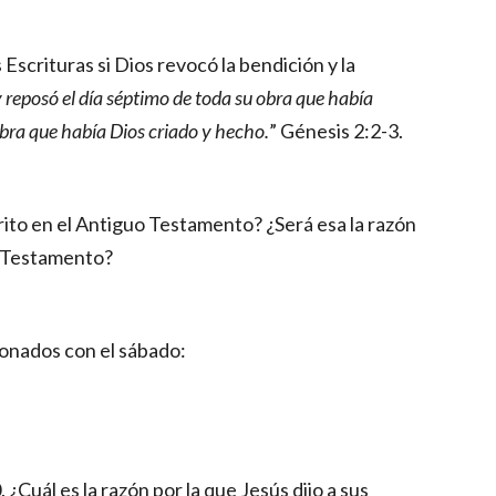
Escrituras si Dios revocó la bendición y la 
y reposó el día séptimo de toda su obra que había 
 obra que había Dios criado y hecho.
” Génesis 2:2-3.
ito en el Antiguo Testamento? ¿Será esa la razón 
o Testamento?
onados con el sábado:
¿Cuál es la razón por la que Jesús dijo a sus 