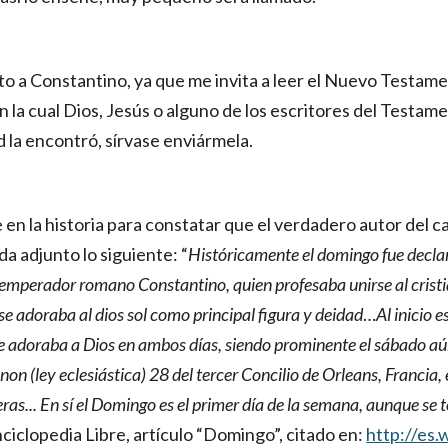
to a Constantino, ya que me invita a leer el Nuevo Testamen
 en la cual Dios, Jesús o alguno de los escritores del Test
d la encontró, sírvase enviármela.
e en la historia para constatar que el verdadero autor del
a adjunto lo siguiente: “
Históricamente el domingo fue declara
emperador romano Constantino, quien profesaba unirse al cristi
l se adoraba al dios sol como principal figura y deidad
…
Al inicio e
e adoraba a Dios en ambos días, siendo prominente el sábado aún 
non (ley eclesiástica) 28 del tercer Concilio de Orleans, Francia
ras...
En sí el Domingo es el primer día de la semana, aunque se t
ciclopedia Libre, artículo “Domingo”, citado en:
http://es