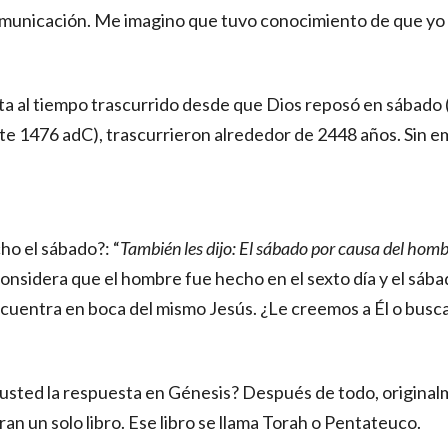
unicación. Me imagino que tuvo conocimiento de que yo c
ta al tiempo trascurrido desde que Dios reposó en sábado (
 1476 adC), trascurrieron alrededor de 2448 años. Sin emba
ho el sábado?: “
También les dijo: El sábado por causa del hom
considera que el hombre fue hecho en el sexto día y el sáb
encuentra en boca del mismo Jesús. ¿Le creemos a Él o bu
usted la respuesta en Génesis? Después de todo, original
n un solo libro. Ese libro se llama Torah o Pentateuco.