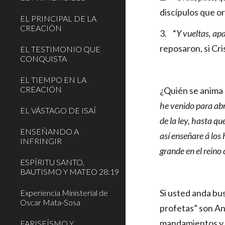
discípulos que o
EL PRINCIPAL DE LA
CREACIÓN
3.
“
Y vueltas, ap
reposaron, si Cri
EL TESTIMONIO QUE
CONQUISTA
EL TIEMPO EN LA
CREACIÓN
¿Quién se anima 
he venido para abr
EL VÁSTAGO DE ISAÍ
de la ley, hasta q
ENSEÑANDO A
así enseñare á los
INFRINGIR
grande en el reino d
ESPÍRITU SANTO,
BAUTISMO Y MATEO 28:19
Si usted anda bus
Experiencia Ministerial de
Oscar Mata-Sosa
profetas” son An
mandamientos y 
FARISEÍSMO Y