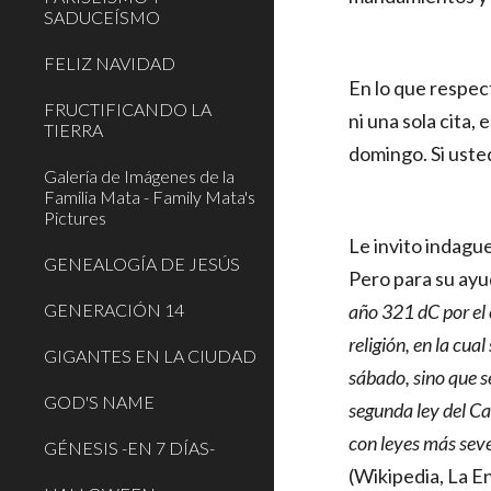
SADUCEÍSMO
FELIZ NAVIDAD
En lo que respec
FRUCTIFICANDO LA
ni una sola cita,
TIERRA
domingo. Si uste
Galería de Imágenes de la
Familia Mata - Family Mata's
Pictures
Le invito indagu
GENEALOGÍA DE JESÚS
Pero para su ayud
GENERACIÓN 14
año 321 dC por el 
religión, en la cua
GIGANTES EN LA CIUDAD
sábado, sino que s
GOD'S NAME
segunda ley del Ca
con leyes más seve
GÉNESIS -EN 7 DÍAS-
(Wikipedia, La En