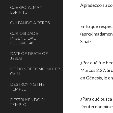
Agradezco su com
CUERPO, ALMA Y
ESPÍRITU
CULPANDO A OTROS
En lo que respec
CURIOSIDAD E
(aproximadamente
INGENUIDAD
Sinaí?
PELIGROSAS
DATE OF DEATH OF
JESUS
¿Por qué fue hec
DE DÓNDE TOMÓ MUJER
Marcos 2:27. Si 
CAÍN
en Génesis, lo 
DESTROYING THE
TEMPLE
¿Para qué busca 
DESTRUYENDO EL
TEMPLO
Deuteronomio era