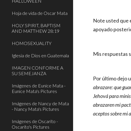
HALLOWEEN
Hoja de vida de Oscar Mata
Note usted que e
HOLY SPIRIT, BAPTISM
apoyado posteri
AND MATTHEW 28:19
HOMOSEXUALITY
Mis respuestas s
Iglesia de Dios en Guatemala
IMAGEN CONFORME A
SU SEMEJANZA
Por último dejo u
Imágenes de Eunice Mata -
abrazare: que gua
Eunice Mata's Pictures
Jehová para minist
Imágenes de Nancy de Mata
abrazaren mi pact
- Nancy Mata's Pictures
aceptos sobre mi a
Imágenes de Oscarito -
Oscarito's Pictures