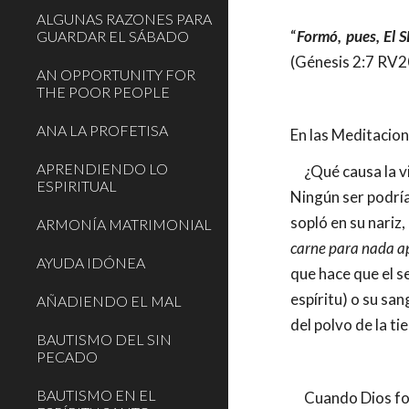
ALGUNAS RAZONES PARA
“
Formó, pues, El S
GUARDAR EL SÁBADO
(Génesis 2:7 RV
AN OPPORTUNITY FOR
THE POOR PEOPLE
ANA LA PROFETISA
En las Meditacion
APRENDIENDO LO
     ¿Qué causa l
ESPIRITUAL
Ningún ser podría 
sopló en su nariz,
ARMONÍA MATRIMONIAL
carne para nada 
AYUDA IDÓNEA
que hace que el se
espíritu) o su sa
AÑADIENDO EL MAL
del polvo de la ti
BAUTISMO DEL SIN
PECADO
BAUTISMO EN EL
     Cuando Dios formó al hombre, sometió al cuerpo a leyes físicas que al ser transgredidas, traen consecuencias desfavorables 