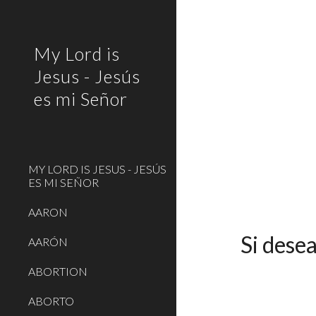
Sk
My Lord is
Jesus - Jesús
es mi Señor
MY LORD IS JESUS - JESÚS
ES MI SEÑOR
AARON
Si dese
AARÓN
ABORTION
ABORTO