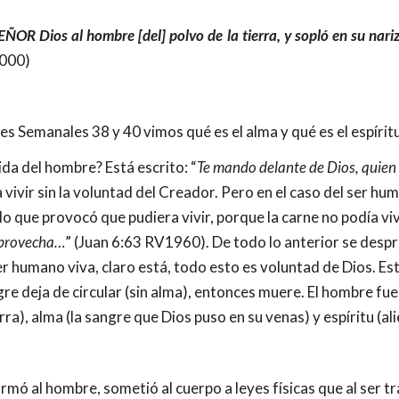
EÑOR Dios al hombre [del] polvo de la tierra, y sopló en su nariz
2000)
es Semanales 38 y 40 vimos qué es el alma y qué es el espírit
a vida del hombre? Está escrito: “
Te mando delante de Dios, quien 
vivir sin la voluntad del Creador. Pero en el caso del ser human
 lo que provocó que pudiera vivir, porque la carne no podía viv
aprovecha…
” (Juan 6:63 RV1960). De todo lo anterior se despre
r humano viva, claro está, todo esto es voluntad de Dios. Esto
ngre deja de circular (sin alma), entonces muere. El hombre fu
erra), alma (la sangre que Dios puso en su venas) y espíritu (ali