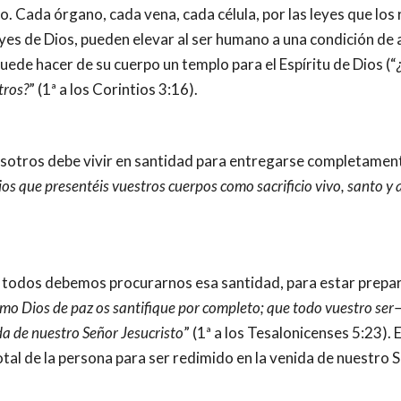
. Cada órgano, cada vena, cada célula, por las leyes que los r
eyes de Dios, pueden elevar al ser humano a una condición de
ede hacer de su cuerpo un templo para el Espíritu de Dios (“
tros?
” (1ª a los Corintios 3:16).
e nosotros debe vivir en santidad para entregarse completament
ios que presentéis vuestros cuerpos como sacrificio vivo, santo y 
smo Dios de paz os santifique por completo; que todo vuestro ser
a de nuestro Señor Jesucristo
” (1ª a los Tesalonicenses 5:23). 
otal de la persona para ser redimido en la venida de nuestro