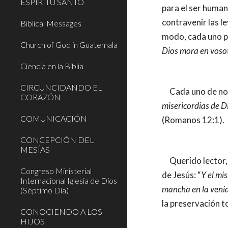
ESPÍRITU SANTO
para el ser humano
contravenir las l
Biblical Messages
modo, cada uno pu
Church of God in Guatemala
Dios mora en voso
Ciencia en la Biblia
CIRCUNCIDANDO EL
     Cada uno d
CORAZÓN
misericordias de D
COMUNICACIÓN
(Romanos 12:1).
CONCEPCIÓN DEL
MESÍAS
     Querido lector, todos debemos procurarnos esa santidad, para estar preparados para recibir las promesas de Dios en la venida 
Congreso Ministerial
de Jesús: “
Y el mi
Internacional Iglesia de Dios
mancha en la venid
(Séptimo Día)
la preservación t
CONOCIENDO A LOS
HIJOS